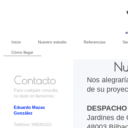
Inicio
Nuestro estudio
Referencias
Se
Cómo llegar
Nu
Contacto
Nos alegrarí
de su proyec
Para cualquier consulta,
no dude en llamarnos:
DESPACHO 
Eduardo Mazas
González
Jardines de 
Teléfono: 946001021
48003 Bilba