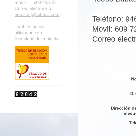
movil: 609720723
Correo electrónico:
emazas@hotmail.com
Teléfono: 94
También puede
Movil: 609 7
utilizar nuestro
Correo elect
formulario de contacto
.
N
Di
Dirección d
elect
Tel