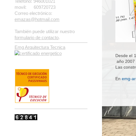
Teléfono: 946001021
movil: 609720723
Correo electrónico:
emazas@hotmail.com
También puede utilizar nuestro
formulario de contacto
.
Emg Arquitectura Tecnica
Desde el 1
año 2007 e
Las constr
En
emg-ar