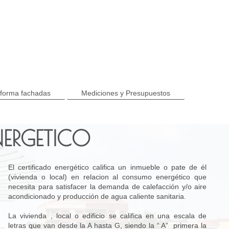
forma fachadas
Mediciones y Presupuestos
NERGETICO
El certificado energético califica un inmueble o pate de él
(vivienda o local) en relacion al consumo energético que
necesita para satisfacer la demanda de calefacción y/o aire
acondicionado y producción de agua caliente sanitaria.
La vivienda , local o edificio se califica en una escala de
letras que van desde la A hasta G, siendo la “ A” primera la