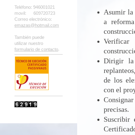
Teléfono: 946001021
Asumir la 
movil: 609720723
Correo electrónico:
a reforma
emazas@hotmail.com
construcci
También puede
Verifica
utilizar nuestro
formulario de contacto
.
construcci
Dirigir l
replanteos
de los ele
con el pro
Consignar 
precisas.
Suscribir
Certifica