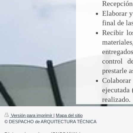
Recepción 
Elaborar y
final de l
Recibir lo
materiale
entregados
control d
prestarle a
Colaborar
ejecutada 
realizado.
Versión para imprimir
|
Mapa del sitio
© DESPACHO de ARQUITECTURA TÉCNICA